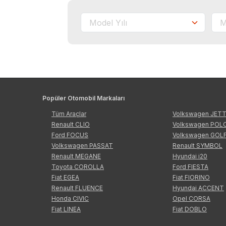
Popüler Otomobil Markaları
Tüm Araçlar
Volkswagen JET
Renault CLIO
Volkswagen POL
Ford FOCUS
Volkswagen GOL
Volkswagen PASSAT
Renault SYMBOL
Renault MEGANE
Hyundai i20
Toyota COROLLA
Ford FIESTA
Fiat EGEA
Fiat FIORINO
Renault FLUENCE
Hyundai ACCENT
Honda CIVIC
Opel CORSA
Fiat LINEA
Fiat DOBLO