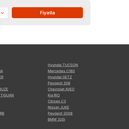
Fiyatla
Hyundai TUCSON
IA
Mercedes C180
ER
Hyundai GETZ
Peugeot 308
CRUZE
Chevrolet AVEO
 TIGUAN
Kia RIO
Citroen C3
Nissan JUKE
ERB
Peugeot 3008
BMW 320i