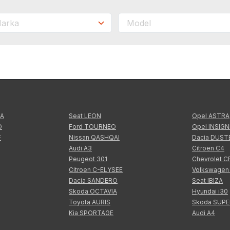
TA
Seat LEON
Opel ASTRA
O
Ford TOURNEO
Opel INSIGN
F
Nissan QASHQAI
Dacia DUST
Audi A3
Citroen C4
Peugeot 301
Chevrolet 
Citroen C-ELYSEE
Volkswagen
Dacia SANDERO
Seat IBIZA
Skoda OCTAVIA
Hyundai i30
Toyota AURIS
Skoda SUP
Kia SPORTAGE
Audi A4