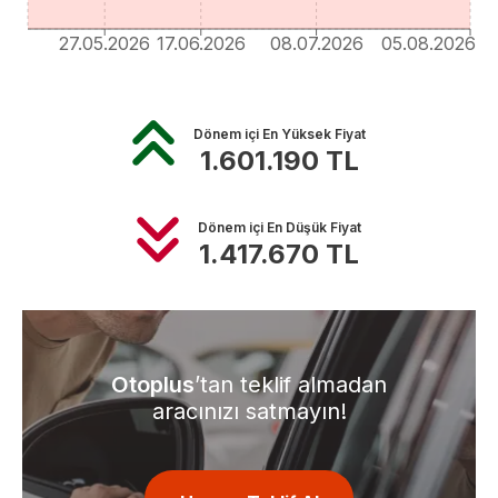
27.05.2026
17.06.2026
08.07.2026
05.08.2026
Dönem içi En Yüksek Fiyat
1.601.190
TL
Dönem içi En Düşük Fiyat
1.417.670
TL
Otoplus
’tan teklif almadan
aracınızı satmayın!