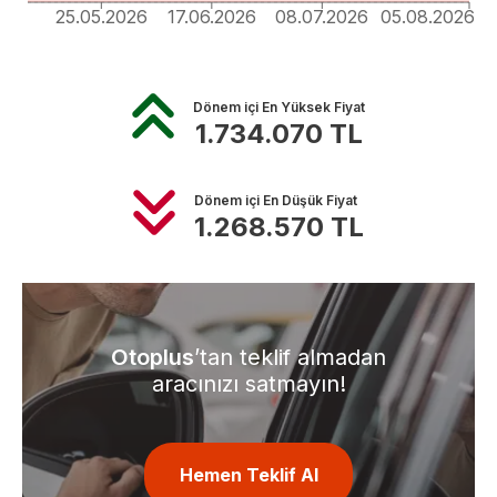
25.05.2026
17.06.2026
08.07.2026
05.08.2026
Dönem içi En Yüksek Fiyat
1.734.070
TL
Dönem içi En Düşük Fiyat
1.268.570
TL
Otoplus
’tan teklif almadan
aracınızı satmayın!
Hemen Teklif Al