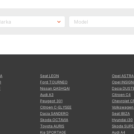
TA
Seat LEON
Opel ASTRA
O
Ford TOURNEO
Opel INSIGN
F
Nissan QASHQAI
Dacia DUST
Audi A3
Citroen C4
Peugeot 301
Chevrolet 
Citroen C-ELYSEE
Volkswagen
Dacia SANDERO
Seat IBIZA
Skoda OCTAVIA
Hyundai i30
Toyota AURIS
Skoda SUP
Kia SPORTAGE
Audi A4