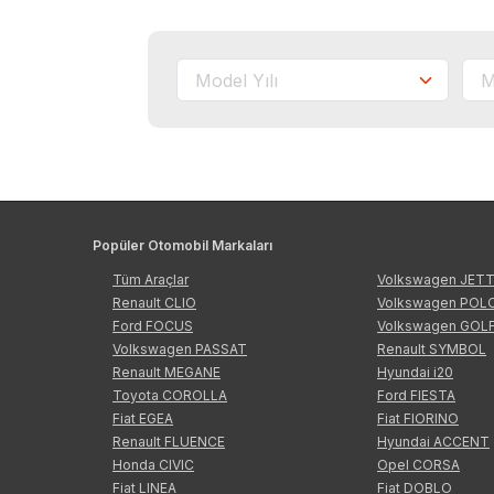
Popüler Otomobil Markaları
Tüm Araçlar
Volkswagen JET
Renault CLIO
Volkswagen POL
Ford FOCUS
Volkswagen GOL
Volkswagen PASSAT
Renault SYMBOL
Renault MEGANE
Hyundai i20
Toyota COROLLA
Ford FIESTA
Fiat EGEA
Fiat FIORINO
Renault FLUENCE
Hyundai ACCENT
Honda CIVIC
Opel CORSA
Fiat LINEA
Fiat DOBLO