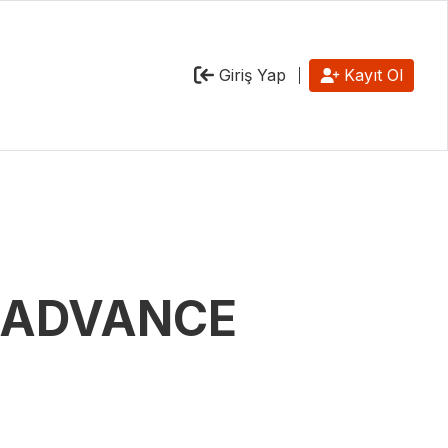
Giriş Yap
Kayıt Ol
D ADVANCE