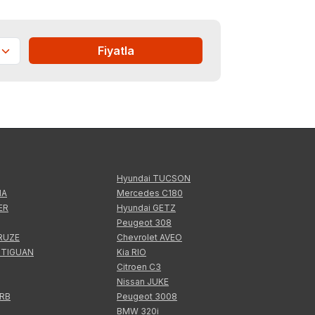
Fiyatla
Hyundai TUCSON
IA
Mercedes C180
ER
Hyundai GETZ
Peugeot 308
CRUZE
Chevrolet AVEO
 TIGUAN
Kia RIO
Citroen C3
Nissan JUKE
ERB
Peugeot 3008
BMW 320i