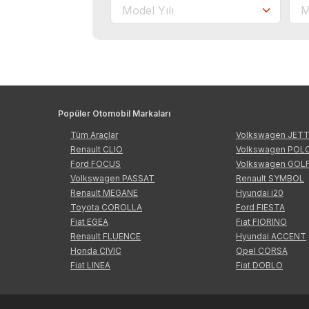
Popüler Otomobil Markaları
Tüm Araçlar
Volkswagen JET
Renault CLIO
Volkswagen POL
Ford FOCUS
Volkswagen GOL
Volkswagen PASSAT
Renault SYMBOL
Renault MEGANE
Hyundai i20
Toyota COROLLA
Ford FIESTA
Fiat EGEA
Fiat FIORINO
Renault FLUENCE
Hyundai ACCENT
Honda CIVIC
Opel CORSA
Fiat LINEA
Fiat DOBLO