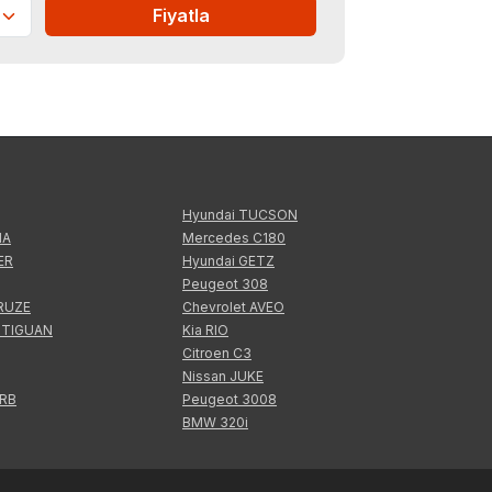
Fiyatla
Hyundai TUCSON
IA
Mercedes C180
ER
Hyundai GETZ
Peugeot 308
CRUZE
Chevrolet AVEO
 TIGUAN
Kia RIO
Citroen C3
Nissan JUKE
ERB
Peugeot 3008
BMW 320i