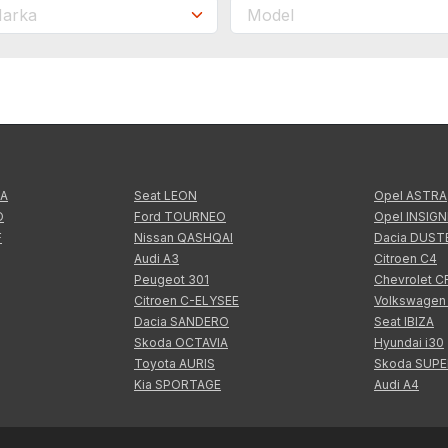
TA
Seat LEON
Opel ASTRA
O
Ford TOURNEO
Opel INSIGN
F
Nissan QASHQAI
Dacia DUST
Audi A3
Citroen C4
Peugeot 301
Chevrolet 
Citroen C-ELYSEE
Volkswagen
Dacia SANDERO
Seat IBIZA
Skoda OCTAVIA
Hyundai i30
Toyota AURIS
Skoda SUP
Kia SPORTAGE
Audi A4