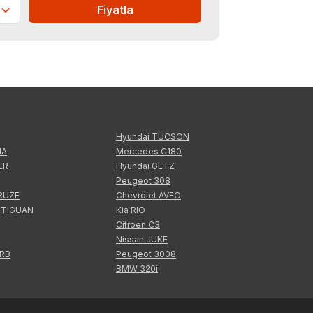
Fiyatla
Hyundai TUCSON
IA
Mercedes C180
ER
Hyundai GETZ
Peugeot 308
CRUZE
Chevrolet AVEO
 TIGUAN
Kia RIO
Citroen C3
Nissan JUKE
ERB
Peugeot 3008
BMW 320i