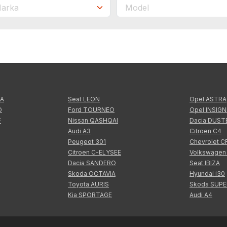
TA
Seat LEON
Opel ASTRA
O
Ford TOURNEO
Opel INSIGN
F
Nissan QASHQAI
Dacia DUST
Audi A3
Citroen C4
Peugeot 301
Chevrolet 
Citroen C-ELYSEE
Volkswagen
Dacia SANDERO
Seat IBIZA
Skoda OCTAVIA
Hyundai i30
Toyota AURIS
Skoda SUP
Kia SPORTAGE
Audi A4