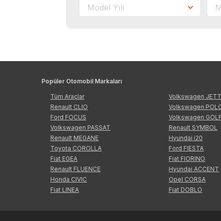
Popüler Otomobil Markaları
Tüm Araçlar
Volkswagen JET
Renault CLIO
Volkswagen POL
Ford FOCUS
Volkswagen GOL
Volkswagen PASSAT
Renault SYMBOL
Renault MEGANE
Hyundai i20
Toyota COROLLA
Ford FIESTA
Fiat EGEA
Fiat FIORINO
Renault FLUENCE
Hyundai ACCENT
Honda CIVIC
Opel CORSA
Fiat LINEA
Fiat DOBLO