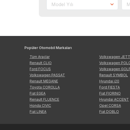
Popüler Otomobil Markaları
Tüm Araçlar
Volkswagen JET
Renault CLIO
Volkswagen POL
Ford FOCUS
Volkswagen GOL
Volkswagen PASSAT
Renault SYMBOL
Renault MEGANE
Hyundai i20
Toyota COROLLA
Ford FIESTA
Fiat EGEA
Fiat FIORINO
Renault FLUENCE
Hyundai ACCENT
Honda CIVIC
Opel CORSA
Fiat LINEA
Fiat DOBLO