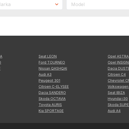
TA
Seat LEON
Opel ASTRA
O
Ford TOURNEO
Opel INSIGN
F
Nissan QASHQAI
Dacia DUST
Audi A3
Citroen C4
Peugeot 301
Chevrolet 
Citroen C-ELYSEE
Volkswagen
Dacia SANDERO
Seat IBIZA
Skoda OCTAVIA
Hyundai i30
Toyota AURIS
Skoda SUP
Kia SPORTAGE
Audi A4