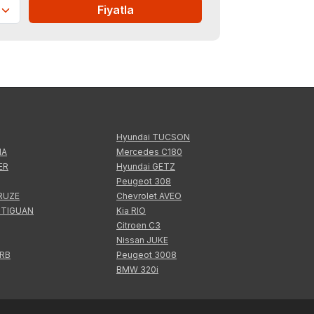
Fiyatla
Hyundai TUCSON
IA
Mercedes C180
ER
Hyundai GETZ
Peugeot 308
CRUZE
Chevrolet AVEO
 TIGUAN
Kia RIO
Citroen C3
Nissan JUKE
ERB
Peugeot 3008
BMW 320i