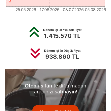
25.05.2026
17.06.2026
08.07.2026
05.08.2026
Dönem içi En Yüksek Fiyat
1.415.570
TL
Dönem içi En Düşük Fiyat
938.860
TL
Otoplus
’tan teklif almadan
aracınızı satmayın!