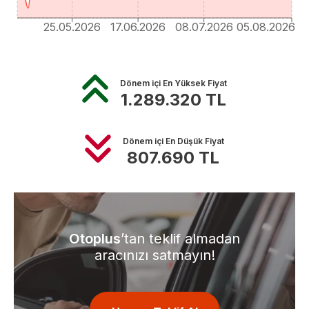
25.05.2026
17.06.2026
08.07.2026
05.08.2026
Dönem içi En Yüksek Fiyat
1.289.320
TL
Dönem içi En Düşük Fiyat
807.690
TL
Otoplus
’tan teklif almadan
aracınızı satmayın!