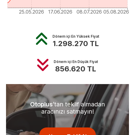
25.05.2026
17.06.2026
08.07.2026
05.08.2026
Dönem içi En Yüksek Fiyat
1.298.270
TL
Dönem içi En Düşük Fiyat
856.620
TL
Otoplus
’tan teklif almadan
aracınızı satmayın!