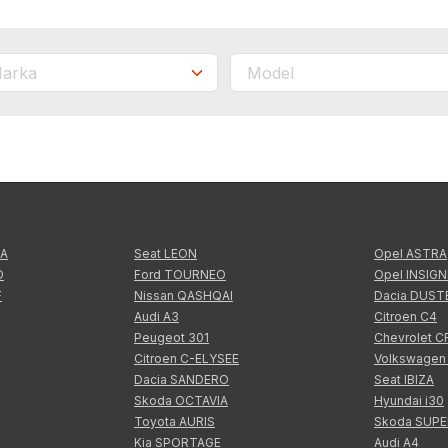
TA
Seat LEON
Opel ASTRA
O
Ford TOURNEO
Opel INSIGN
F
Nissan QASHQAI
Dacia DUST
Audi A3
Citroen C4
Peugeot 301
Chevrolet 
Citroen C-ELYSEE
Volkswagen
Dacia SANDERO
Seat IBIZA
Skoda OCTAVIA
Hyundai i30
Toyota AURIS
Skoda SUP
Kia SPORTAGE
Audi A4