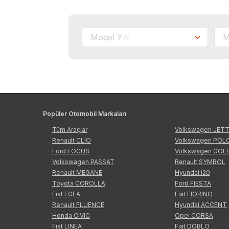
Popüler Otomobil Markaları
Tüm Araçlar
Volkswagen JET
Renault CLIO
Volkswagen POL
Ford FOCUS
Volkswagen GOL
Volkswagen PASSAT
Renault SYMBOL
Renault MEGANE
Hyundai i20
Toyota COROLLA
Ford FIESTA
Fiat EGEA
Fiat FIORINO
Renault FLUENCE
Hyundai ACCENT
Honda CIVIC
Opel CORSA
Fiat LINEA
Fiat DOBLO