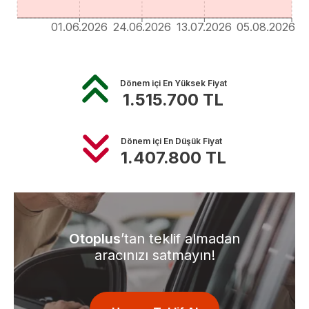
01.06.2026
24.06.2026
13.07.2026
05.08.2026
Dönem içi En Yüksek Fiyat
1.515.700
TL
Dönem içi En Düşük Fiyat
1.407.800
TL
Otoplus
’tan teklif almadan
aracınızı satmayın!