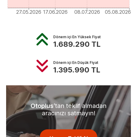
27.05.2026
17.06.2026
08.07.2026
05.08.2026
Dönem içi En Yüksek Fiyat
1.689.290
TL
Dönem içi En Düşük Fiyat
1.395.990
TL
Otoplus
’tan teklif almadan
aracınızı satmayın!