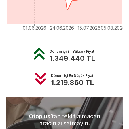
01.06.2026
24.06.2026
15.07.2026
05.08.2026
Dönem içi En Yüksek Fiyat
1.349.440
TL
Dönem içi En Düşük Fiyat
1.219.860
TL
Otoplus
’tan teklif almadan
aracınızı satmayın!