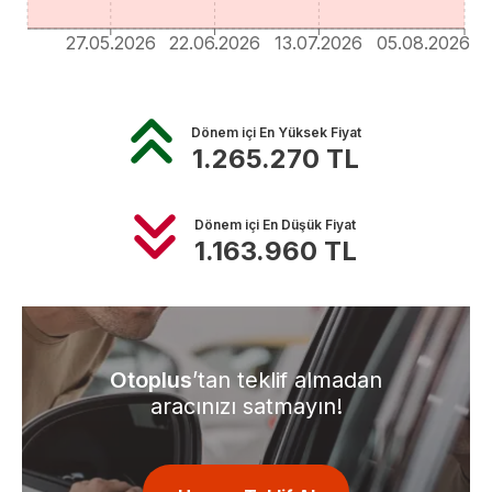
27.05.2026
22.06.2026
13.07.2026
05.08.2026
Dönem içi En Yüksek Fiyat
1.265.270
TL
Dönem içi En Düşük Fiyat
1.163.960
TL
Otoplus
’tan teklif almadan
aracınızı satmayın!