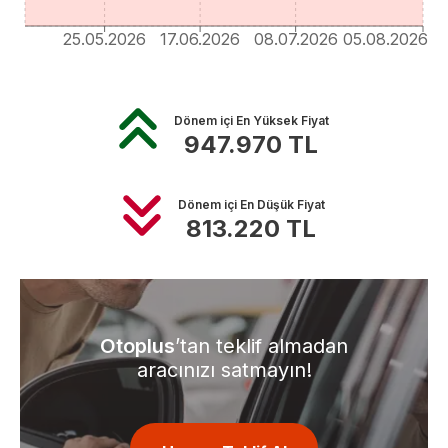
25.05.2026
17.06.2026
08.07.2026
05.08.2026
Dönem içi En Yüksek Fiyat
947.970
TL
Dönem içi En Düşük Fiyat
813.220
TL
Otoplus
’tan teklif almadan
aracınızı satmayın!