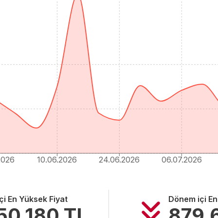
2026
10.06.2026
24.06.2026
06.07.2026
i En Yüksek Fiyat
Dönem içi En
50.180
TL
879.