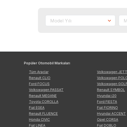
Popüler Otomobil Markaları
Tüm Araçlar
Volkswagen JET
Renault CLIO
Volkswagen POL
Ford FOCUS
Volkswagen GOL
Volkswagen PASSAT
Renault SYMBOL
Renault MEGANE
Hyundai i20
Toyota COROLLA
Ford FIESTA
Fiat EGEA
Fiat FIORINO
Renault FLUENCE
Hyundai ACCENT
Honda CIVIC
Opel CORSA
Fiat LINEA
Fiat DOBLO