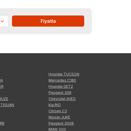
Fiyatla
Hyundai TUCSON
IA
Mercedes C180
ER
Hyundai GETZ
Peugeot 308
CRUZE
Chevrolet AVEO
 TIGUAN
Kia RIO
Citroen C3
Nissan JUKE
ERB
Peugeot 3008
BMW 320i