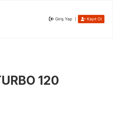
Giriş Yap
Kayıt Ol
 TURBO 120