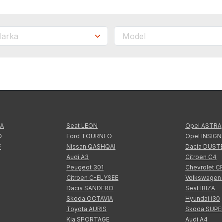
TA
Seat LEON
Opel ASTRA
O
Ford TOURNEO
Opel INSIGN
F
Nissan QASHQAI
Dacia DUST
Audi A3
Citroen C4
Peugeot 301
Chevrolet 
Citroen C-ELYSEE
Volkswagen
Dacia SANDERO
Seat IBIZA
Skoda OCTAVIA
Hyundai i30
Toyota AURIS
Skoda SUP
Kia SPORTAGE
Audi A4