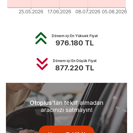
25.05.2026
17.06.2026
08.07.2026
05.08.2026
Dönem içi En Yüksek Fiyat
976.180
TL
Dönem içi En Düşük Fiyat
877.220
TL
Otoplus
’tan teklif almadan
aracınızı satmayın!