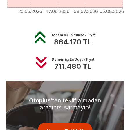
25.05.2026
17.06.2026
08.07.2026
05.08.2026
Dönem içi En Yüksek Fiyat
864.170
TL
Dönem içi En Düşük Fiyat
711.480
TL
Otoplus
’tan teklif almadan
aracınızı satmayın!