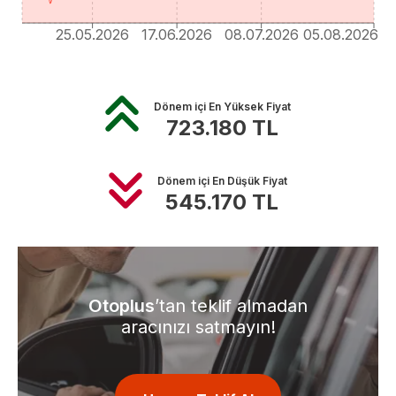
25.05.2026
17.06.2026
08.07.2026
05.08.2026
Dönem içi En Yüksek Fiyat
723.180
TL
Dönem içi En Düşük Fiyat
545.170
TL
Otoplus
’tan teklif almadan
aracınızı satmayın!