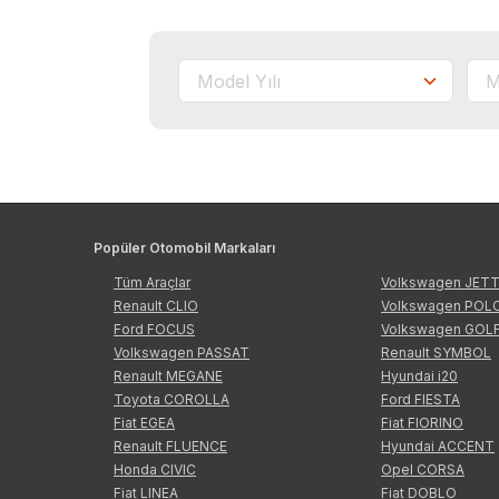
Popüler Otomobil Markaları
Tüm Araçlar
Volkswagen JET
Renault CLIO
Volkswagen POL
Ford FOCUS
Volkswagen GOL
Volkswagen PASSAT
Renault SYMBOL
Renault MEGANE
Hyundai i20
Toyota COROLLA
Ford FIESTA
Fiat EGEA
Fiat FIORINO
Renault FLUENCE
Hyundai ACCENT
Honda CIVIC
Opel CORSA
Fiat LINEA
Fiat DOBLO