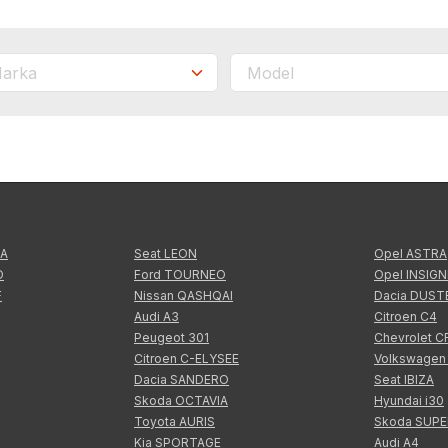
TA
Seat LEON
Opel ASTRA
O
Ford TOURNEO
Opel INSIGN
F
Nissan QASHQAI
Dacia DUST
Audi A3
Citroen C4
Peugeot 301
Chevrolet 
Citroen C-ELYSEE
Volkswagen
Dacia SANDERO
Seat IBIZA
Skoda OCTAVIA
Hyundai i30
Toyota AURIS
Skoda SUP
Kia SPORTAGE
Audi A4