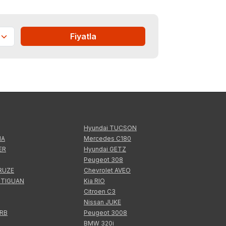
Fiyatla
Hyundai TUCSON
IA
Mercedes C180
ER
Hyundai GETZ
Peugeot 308
CRUZE
Chevrolet AVEO
 TIGUAN
Kia RIO
Citroen C3
Nissan JUKE
ERB
Peugeot 3008
BMW 320i