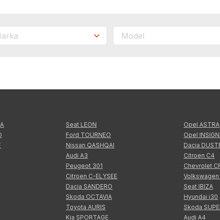
TA
Seat LEON
Opel ASTRA
O
Ford TOURNEO
Opel INSIGN
F
Nissan QASHQAI
Dacia DUST
Audi A3
Citroen C4
Peugeot 301
Chevrolet 
Citroen C-ELYSEE
Volkswagen
Dacia SANDERO
Seat IBIZA
Skoda OCTAVIA
Hyundai i30
Toyota AURIS
Skoda SUP
Kia SPORTAGE
Audi A4