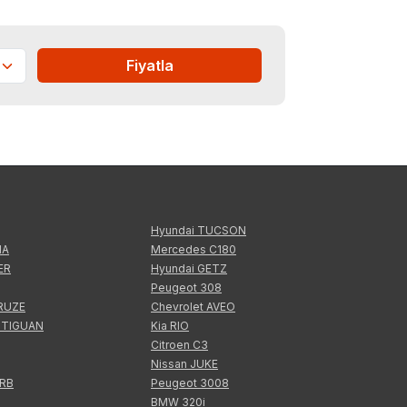
Fiyatla
Hyundai TUCSON
IA
Mercedes C180
ER
Hyundai GETZ
Peugeot 308
CRUZE
Chevrolet AVEO
 TIGUAN
Kia RIO
Citroen C3
Nissan JUKE
ERB
Peugeot 3008
BMW 320i