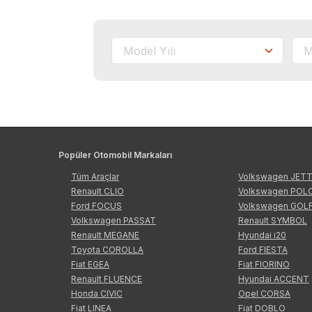
Popüler Otomobil Markaları
Tüm Araçlar
Volkswagen JET
Renault CLIO
Volkswagen POL
Ford FOCUS
Volkswagen GOL
Volkswagen PASSAT
Renault SYMBOL
Renault MEGANE
Hyundai i20
Toyota COROLLA
Ford FIESTA
Fiat EGEA
Fiat FIORINO
Renault FLUENCE
Hyundai ACCENT
Honda CIVIC
Opel CORSA
Fiat LINEA
Fiat DOBLO