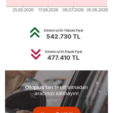
25.05.2026
17.06.2026
08.07.2026
05.08.2026
Dönem içi En Yüksek Fiyat
542.730
TL
Dönem içi En Düşük Fiyat
477.410
TL
Otoplus
’tan teklif almadan
aracınızı satmayın!