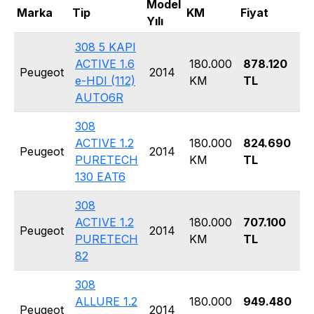
Model
Marka
Tip
KM
Fiyat
Ka
Yılı
308 5 KAPI
ACTIVE 1.6
180.000
878.120
H
Peugeot
2014
e-HDI (112)
KM
TL
5 
AUTO6R
308
ACTIVE 1.2
180.000
824.690
H
Peugeot
2014
PURETECH
KM
TL
5 
130 EAT6
308
ACTIVE 1.2
180.000
707.100
H
Peugeot
2014
PURETECH
KM
TL
5 
82
308
ALLURE 1.2
180.000
949.480
H
Peugeot
2014