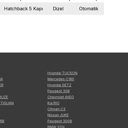
Hatchback 5 Kapı
Dizel
Otomatik
Hyundai TUCSON
IA
Mercedes C180
ER
Hyundai GETZ
Peugeot 308
CRUZE
Chevrolet AVEO
 TIGUAN
Kia RIO
Citroen C3
Nissan JUKE
ERB
Peugeot 3008
BMW 320i