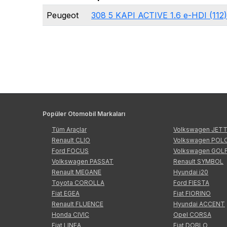
Peugeot
308 5 KAPI ACTIVE 1.6 e-HDI (11
Popüler Otomobil Markaları
Tüm Araçlar
Volkswagen JET
Renault CLIO
Volkswagen POL
Ford FOCUS
Volkswagen GOL
Volkswagen PASSAT
Renault SYMBOL
Renault MEGANE
Hyundai i20
Toyota COROLLA
Ford FIESTA
Fiat EGEA
Fiat FIORINO
Renault FLUENCE
Hyundai ACCENT
Honda CIVIC
Opel CORSA
Fiat LINEA
Fiat DOBLO