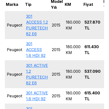
Model
Ka
Marka
Tip
KM
Fiyat
Yılı
Tip
301
ACCESS 1.2
180.000
527.870
Peugeot
2015
S
PURETECH
KM
TL
82 E6
301
180.000
611.430
Peugeot
ACCESS
2015
S
KM
TL
1.6 HDI 92
301 ACTIVE
1.2
180.000
537.090
Peugeot
2015
S
PURETECH
KM
TL
82 E6
301 ACTIVE
180.000
615.400
Peugeot
2015
S
1.6 HDI 92
KM
TL
301