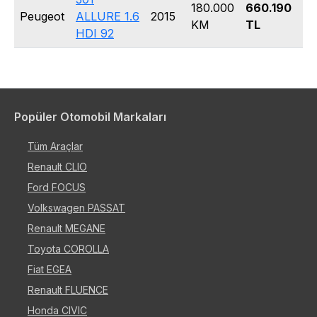
180.000
660.190
Peugeot
ALLURE 1.6
2015
S
KM
TL
HDI 92
Popüler Otomobil Markaları
Tüm Araçlar
Renault CLIO
Ford FOCUS
Volkswagen PASSAT
Renault MEGANE
Toyota COROLLA
Fiat EGEA
Renault FLUENCE
Honda CIVIC