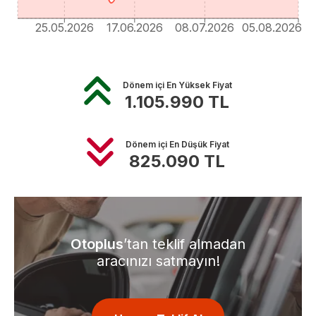
25.05.2026
17.06.2026
08.07.2026
05.08.2026
Dönem içi En Yüksek Fiyat
1.105.990
TL
Dönem içi En Düşük Fiyat
825.090
TL
Otoplus
’tan teklif almadan
aracınızı satmayın!