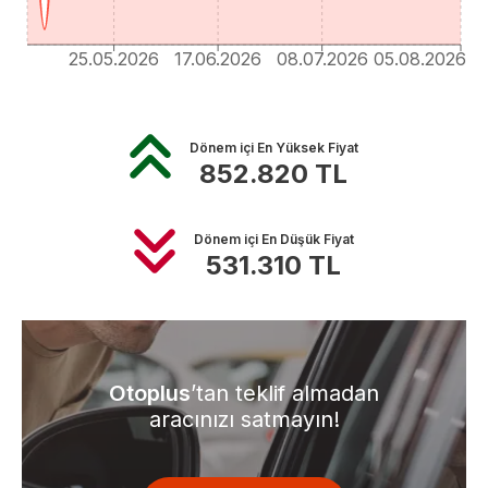
25.05.2026
17.06.2026
08.07.2026
05.08.2026
Dönem içi En Yüksek Fiyat
852.820
TL
Dönem içi En Düşük Fiyat
531.310
TL
Otoplus
’tan teklif almadan
aracınızı satmayın!