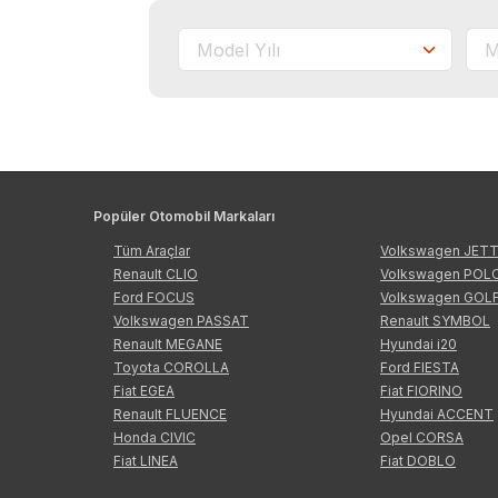
Popüler Otomobil Markaları
Tüm Araçlar
Volkswagen JET
Renault CLIO
Volkswagen POL
Ford FOCUS
Volkswagen GOL
Volkswagen PASSAT
Renault SYMBOL
Renault MEGANE
Hyundai i20
Toyota COROLLA
Ford FIESTA
Fiat EGEA
Fiat FIORINO
Renault FLUENCE
Hyundai ACCENT
Honda CIVIC
Opel CORSA
Fiat LINEA
Fiat DOBLO