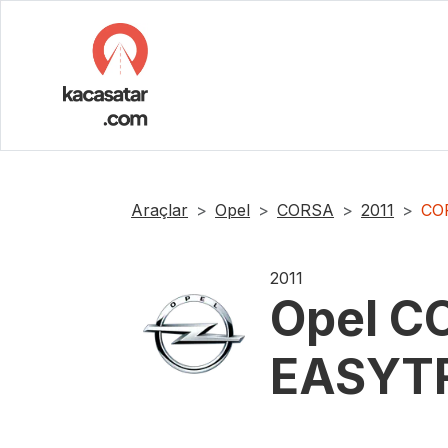
Araçlar
Opel
CORSA
2011
CO
2011
Opel
CO
EASYT