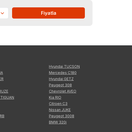
Fiyatla
Hyundai TUCSON
IA
Mercedes C180
ER
Hyundai GETZ
Peugeot 308
CRUZE
Chevrolet AVEO
 TIGUAN
Kia RIO
Citroen C3
Nissan JUKE
ERB
Peugeot 3008
BMW 320i