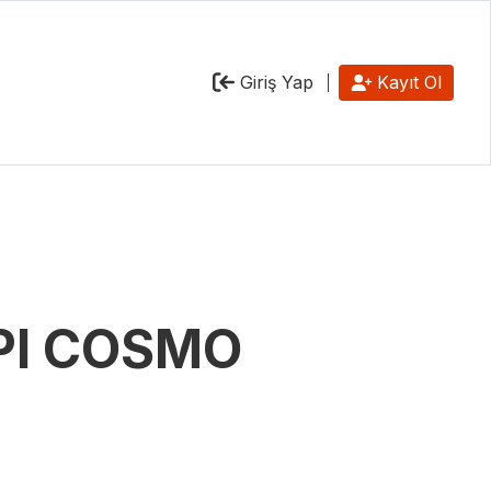
Giriş Yap
Kayıt Ol
API COSMO