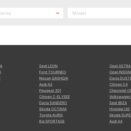
TA
Seat LEON
Opel ASTRA
O
Ford TOURNEO
Opel INSIGN
F
Nissan QASHQAI
Dacia DUST
Audi A3
Citroen C4
Peugeot 301
Chevrolet 
Citroen C-ELYSEE
Volkswagen
Dacia SANDERO
Seat IBIZA
Skoda OCTAVIA
Hyundai i30
Toyota AURIS
Skoda SUP
Kia SPORTAGE
Audi A4