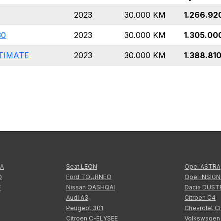
2023
30.000
KM
1.266.92
30
2023
30.000
KM
1.305.00
LTIMATE
2023
30.000
KM
1.388.81
TA
Seat LEON
Opel ASTRA
O
Ford TOURNEO
Opel INSIGN
F
Nissan QASHQAI
Dacia DUST
Audi A3
Citroen C4
Peugeot 301
Chevrolet 
Citroen C-ELYSEE
Volkswagen