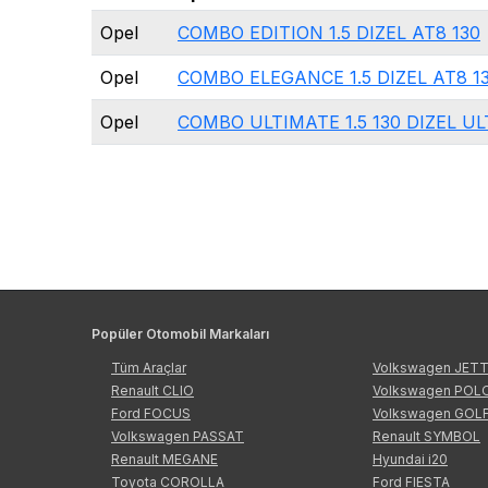
Opel
COMBO EDITION 1.5 DIZEL AT8 130
Opel
COMBO ELEGANCE 1.5 DIZEL AT8 1
Opel
COMBO ULTIMATE 1.5 130 DIZEL U
Popüler Otomobil Markaları
Tüm Araçlar
Volkswagen JET
Renault CLIO
Volkswagen POL
Ford FOCUS
Volkswagen GOL
Volkswagen PASSAT
Renault SYMBOL
Renault MEGANE
Hyundai i20
Toyota COROLLA
Ford FIESTA