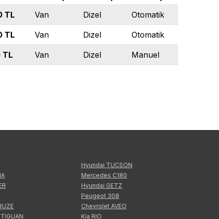
0
TL
Van
Dizel
Otomatik
0
TL
Van
Dizel
Otomatik
0
TL
Van
Dizel
Manuel
Hyundai TUCSON
IA
Mercedes C180
ER
Hyundai GETZ
Peugeot 308
CRUZE
Chevrolet AVEO
 TIGUAN
Kia RIO