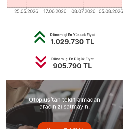
25.05.2026
17.06.2026
08.07.2026
05.08.2026
Dönem içi En Yüksek Fiyat
1.029.730
TL
Dönem içi En Düşük Fiyat
905.790
TL
Otoplus
’tan teklif almadan
aracınızı satmayın!