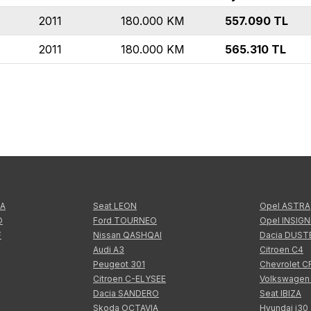
2011
180.000
KM
557.090
TL
2011
180.000
KM
565.310
TL
TA
Seat LEON
Opel ASTRA
O
Ford TOURNEO
Opel INSIGN
F
Nissan QASHQAI
Dacia DUST
Audi A3
Citroen C4
Peugeot 301
Chevrolet 
Citroen C-ELYSEE
Volkswagen
Dacia SANDERO
Seat IBIZA
Skoda OCTAVIA
Hyundai i30