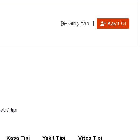
Giriş Yap
Kayıt Ol
i / tipi
Kasa Tipi
Yakıt Tipi
Vites Tipi