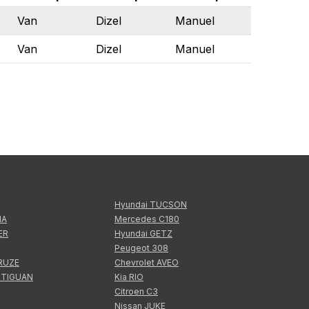
Van
Dizel
Manuel
Van
Dizel
Manuel
Hyundai TUCSON
IA
Mercedes C180
ER
Hyundai GETZ
Peugeot 308
CRUZE
Chevrolet AVEO
 TIGUAN
Kia RIO
Citroen C3
Nissan JUKE