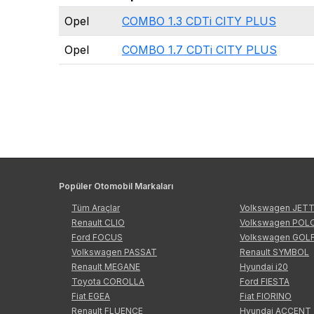
Opel
COMBO 1.3 CDTi CITY PLUS
Opel
COMBO 1.7 CDTi CITY PLUS
Popüler Otomobil Markaları
Tüm Araçlar
Volkswagen JET
Renault CLIO
Volkswagen POL
Ford FOCUS
Volkswagen GOL
Volkswagen PASSAT
Renault SYMBOL
Renault MEGANE
Hyundai i20
Toyota COROLLA
Ford FIESTA
Fiat EGEA
Fiat FIORINO
Renault FLUENCE
Hyundai ACCENT