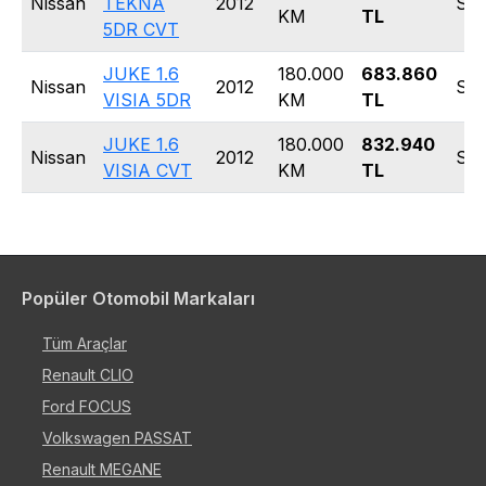
Nissan
TEKNA
2012
SU
KM
TL
5DR CVT
JUKE 1.6
180.000
683.860
Nissan
2012
SU
VISIA 5DR
KM
TL
JUKE 1.6
180.000
832.940
Nissan
2012
SU
VISIA CVT
KM
TL
Popüler Otomobil Markaları
Tüm Araçlar
Renault CLIO
Ford FOCUS
Volkswagen PASSAT
Renault MEGANE