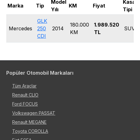
Model
Kasa
Marka
Tip
KM
Fiyat
Yılı
Tipi
GLK
180.000
1.989.520
Mercedes
250
2014
SUV
KM
TL
CDI
Popüler Otomobil Markaları
Tüm Araçlar
Renault CLIO
Ford FOCUS
Volkswagen PASSAT
Renault MEGANE
Toyota COROLLA