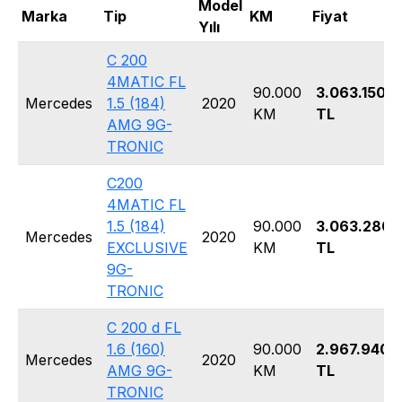
Model
Marka
Tip
KM
Fiyat
Yılı
C 200
4MATIC FL
90.000
3.063.150
Mercedes
1.5 (184)
2020
KM
TL
AMG 9G-
TRONIC
C200
4MATIC FL
1.5 (184)
90.000
3.063.280
Mercedes
2020
EXCLUSIVE
KM
TL
9G-
TRONIC
C 200 d FL
1.6 (160)
90.000
2.967.940
Mercedes
2020
AMG 9G-
KM
TL
TRONIC