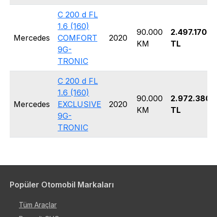
C 200 d FL
1.6 (160)
90.000
2.497.170
Mercedes
COMFORT
2020
KM
TL
9G-
TRONIC
C 200 d FL
1.6 (160)
90.000
2.972.380
Mercedes
EXCLUSIVE
2020
KM
TL
9G-
TRONIC
Popüler Otomobil Markaları
Tüm Araçlar