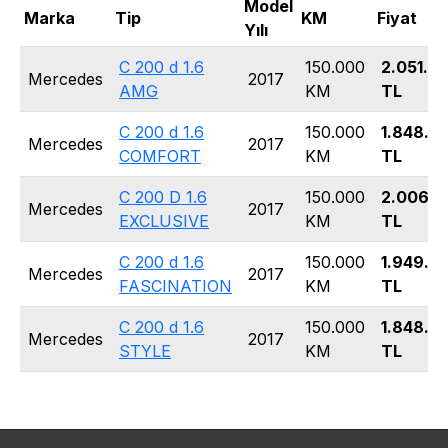
Model
Marka
Tip
KM
Fiyat
Yılı
C 200 d 1.6
150.000
2.051.5
Mercedes
2017
AMG
KM
TL
C 200 d 1.6
150.000
1.848.6
Mercedes
2017
COMFORT
KM
TL
C 200 D 1.6
150.000
2.006.6
Mercedes
2017
EXCLUSIVE
KM
TL
C 200 d 1.6
150.000
1.949.7
Mercedes
2017
FASCINATION
KM
TL
C 200 d 1.6
150.000
1.848.5
Mercedes
2017
STYLE
KM
TL