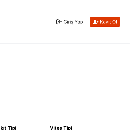
Giriş Yap
Kayıt Ol
:
kıt Tipi
Vites Tipi