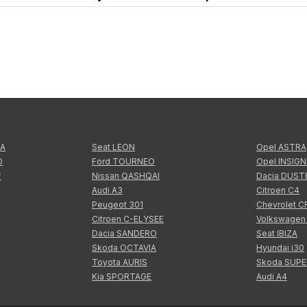
TA
Seat LEON
Opel ASTRA
O
Ford TOURNEO
Opel INSIGN
F
Nissan QASHQAI
Dacia DUST
Audi A3
Citroen C4
Peugeot 301
Chevrolet 
Citroen C-ELYSEE
Volkswagen
Dacia SANDERO
Seat IBIZA
Skoda OCTAVIA
Hyundai i30
Toyota AURIS
Skoda SUP
Kia SPORTAGE
Audi A4