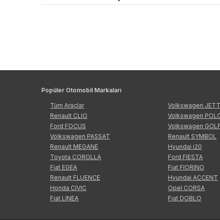
Popüler Otomobil Markaları
Tüm Araçlar
Volkswagen JET
Renault CLIO
Volkswagen POL
Ford FOCUS
Volkswagen GOL
Volkswagen PASSAT
Renault SYMBOL
Renault MEGANE
Hyundai i20
Toyota COROLLA
Ford FIESTA
Fiat EGEA
Fiat FIORINO
Renault FLUENCE
Hyundai ACCENT
Honda CIVIC
Opel CORSA
Fiat LINEA
Fiat DOBLO