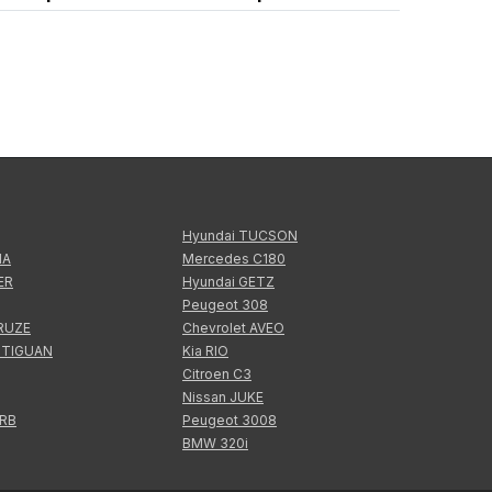
Hyundai TUCSON
IA
Mercedes C180
ER
Hyundai GETZ
Peugeot 308
CRUZE
Chevrolet AVEO
 TIGUAN
Kia RIO
Citroen C3
Nissan JUKE
ERB
Peugeot 3008
BMW 320i