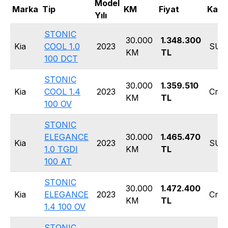
Model
Marka
Tip
KM
Fiyat
Kasa
Yılı
STONIC
30.000
1.348.300
Kia
COOL 1.0
2023
SUV
KM
TL
100 DCT
STONIC
30.000
1.359.510
Kia
COOL 1.4
2023
Cros
KM
TL
100 OV
STONIC
ELEGANCE
30.000
1.465.470
Kia
2023
SUV
1.0 TGDI
KM
TL
100 AT
STONIC
30.000
1.472.400
Kia
ELEGANCE
2023
Cros
KM
TL
1.4 100 OV
STONIC