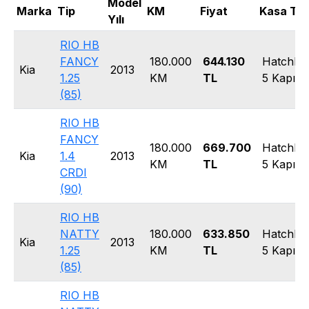
Model
Marka
Tip
KM
Fiyat
Kasa Tip
Yılı
RIO HB
FANCY
180.000
644.130
Hatchba
Kia
2013
1.25
KM
TL
5 Kapı
(85)
RIO HB
FANCY
180.000
669.700
Hatchba
Kia
1.4
2013
KM
TL
5 Kapı
CRDI
(90)
RIO HB
NATTY
180.000
633.850
Hatchba
Kia
2013
1.25
KM
TL
5 Kapı
(85)
RIO HB