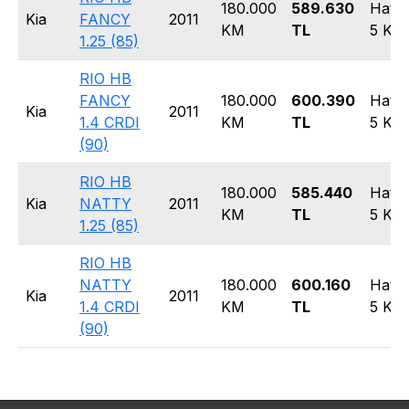
180.000
589.630
Hatc
Kia
FANCY
2011
KM
TL
5 Kap
1.25 (85)
RIO HB
FANCY
180.000
600.390
Hatc
Kia
2011
1.4 CRDI
KM
TL
5 Kap
(90)
RIO HB
180.000
585.440
Hatc
Kia
NATTY
2011
KM
TL
5 Kap
1.25 (85)
RIO HB
NATTY
180.000
600.160
Hatc
Kia
2011
1.4 CRDI
KM
TL
5 Kap
(90)