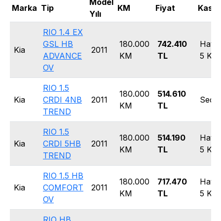
Model
Marka
Tip
KM
Fiyat
Kasa 
Yılı
RIO 1.4 EX
GSL HB
180.000
742.410
Hatc
Kia
2011
ADVANCE
KM
TL
5 Kap
OV
RIO 1.5
180.000
514.610
Kia
CRDI 4NB
2011
Seda
KM
TL
TREND
RIO 1.5
180.000
514.190
Hatc
Kia
CRDI 5HB
2011
KM
TL
5 Kap
TREND
RIO 1.5 HB
180.000
717.470
Hatc
Kia
COMFORT
2011
KM
TL
5 Kap
OV
RIO HB