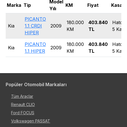
Model
Marka
Tip
KM
Fiyat
Kasa T
Yılı
PICANTO
180.000
403.840
Hatch
Kia
1.1 CRDI
2009
KM
TL
5 Kapı
HIPER
PICANTO
180.000
403.840
Hatch
Kia
2009
1.1 HIPER
KM
TL
5 Kapı
Popüler Otomobil Markaları
Tüm Araçlar
Renault CLIO
Ford FOCUS
Volkswagen PASSAT