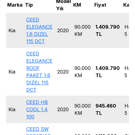
Model
Marka
Tip
KM
Fiyat
Kasa
Yılı
CEED
ELEGANCE
90.000
1.409.790
Hat
Kia
2020
1.6 DIZEL
KM
TL
5 Ka
115 DCT
CEED
ELEGANCE
ROOF
90.000
1.409.790
Hat
Kia
2020
PAKET 1.6
KM
TL
5 Ka
DIZEL 115
DCT
CEED HB
90.000
945.460
Hat
Kia
COOL 1.4
2020
KM
TL
5 Ka
100
CEED SW