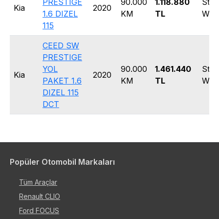
PRESTIGE
90.000
1.118.880
Stat
Kia
2020
1.6 DIZEL
KM
TL
Wag
115
CEED SW
PRESTIGE
YOL
90.000
1.461.440
Stat
Kia
2020
PAKET 1.6
KM
TL
Wag
DIZEL 115
DCT
Popüler Otomobil Markaları
Tüm Araçlar
Renault CLIO
Ford FOCUS