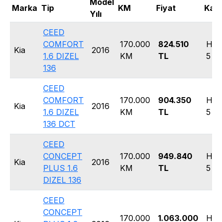
Model
Marka
Tip
KM
Fiyat
Kasa
Yılı
CEED
COMFORT
170.000
824.510
Hat
Kia
2016
1.6 DIZEL
KM
TL
5 Ka
136
CEED
COMFORT
170.000
904.350
Hat
Kia
2016
1.6 DIZEL
KM
TL
5 Ka
136 DCT
CEED
CONCEPT
170.000
949.840
Hat
Kia
2016
PLUS 1.6
KM
TL
5 Ka
DIZEL 136
CEED
CONCEPT
170.000
1.063.000
Hat