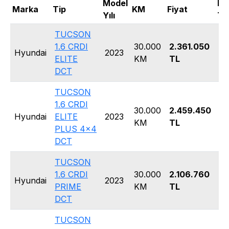
Model
Ka
Marka
Tip
KM
Fiyat
Yılı
Tip
TUCSON
1.6 CRDI
30.000
2.361.050
Hyundai
2023
S
ELITE
KM
TL
DCT
TUCSON
1.6 CRDI
30.000
2.459.450
Hyundai
ELITE
2023
S
KM
TL
PLUS 4x4
DCT
TUCSON
1.6 CRDI
30.000
2.106.760
Hyundai
2023
S
PRIME
KM
TL
DCT
TUCSON