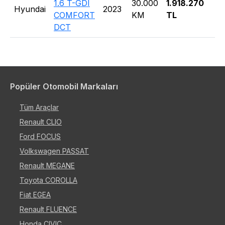
1.6 T-GDI
30.000
1.918.270
Hyundai
2023
S
COMFORT
KM
TL
DCT
Popüler Otomobil Markaları
Tüm Araçlar
Renault CLIO
Ford FOCUS
Volkswagen PASSAT
Renault MEGANE
Toyota COROLLA
Fiat EGEA
Renault FLUENCE
Honda CIVIC