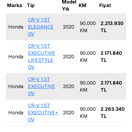
Model
K
Marka
Tip
KM
Fiyat
Yılı
T
CR-V 1.5T
90.000
2.213.930
Honda
ELEGANCE
2020
KM
TL
OV
CR-V 1.5T
EXECUTIVE
90.000
2.171.840
Honda
2020
LIFESTYLE
KM
TL
OV
CR-V 1.5T
90.000
2.171.840
Honda
EXECUTIVE
2020
KM
TL
OV
CR-V 1.5T
90.000
2.263.340
Honda
EXECUTIVE+
2020
KM
TL
OV