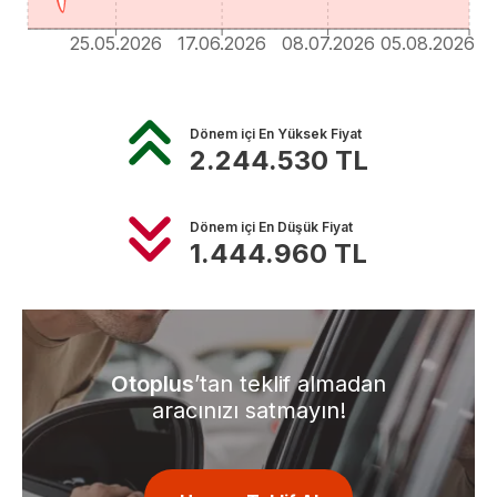
25.05.2026
17.06.2026
08.07.2026
05.08.2026
Dönem içi En Yüksek Fiyat
2.244.530
TL
Dönem içi En Düşük Fiyat
1.444.960
TL
Otoplus
’tan teklif almadan
aracınızı satmayın!