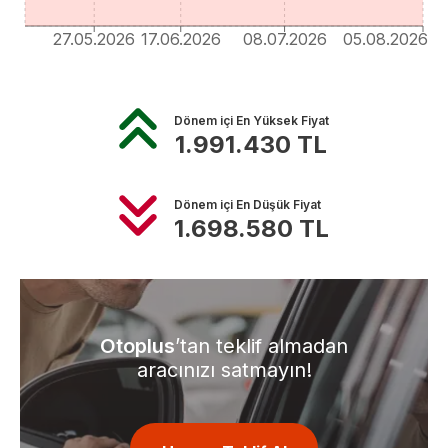
27.05.2026
17.06.2026
08.07.2026
05.08.2026
Dönem içi En Yüksek Fiyat
1.991.430
TL
Dönem içi En Düşük Fiyat
1.698.580
TL
Otoplus
’tan teklif almadan
aracınızı satmayın!