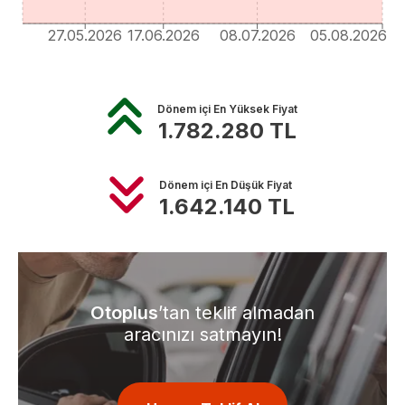
27.05.2026
17.06.2026
08.07.2026
05.08.2026
Dönem içi En Yüksek Fiyat
1.782.280
TL
Dönem içi En Düşük Fiyat
1.642.140
TL
Otoplus
’tan teklif almadan
aracınızı satmayın!