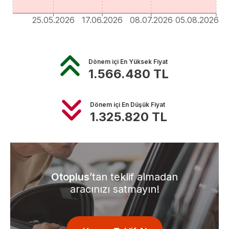
25.05.2026
17.06.2026
08.07.2026
05.08.2026
Dönem içi En Yüksek Fiyat
1.566.480
TL
Dönem içi En Düşük Fiyat
1.325.820
TL
Otoplus
’tan teklif almadan
aracınızı satmayın!