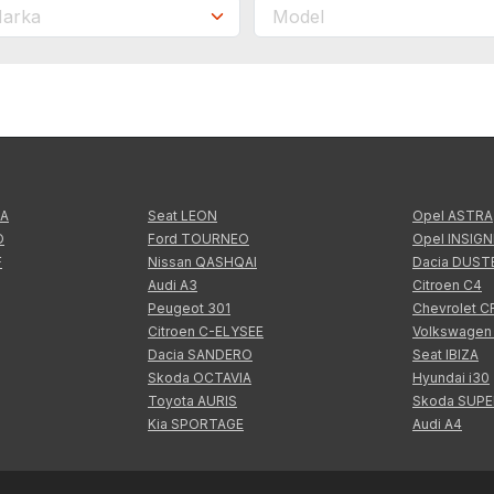
TA
Seat LEON
Opel ASTRA
O
Ford TOURNEO
Opel INSIGN
F
Nissan QASHQAI
Dacia DUST
Audi A3
Citroen C4
Peugeot 301
Chevrolet 
Citroen C-ELYSEE
Volkswagen
Dacia SANDERO
Seat IBIZA
Skoda OCTAVIA
Hyundai i30
Toyota AURIS
Skoda SUP
Kia SPORTAGE
Audi A4