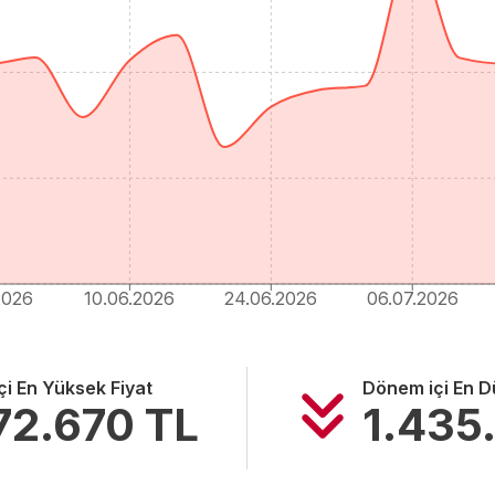
2026
10.06.2026
24.06.2026
06.07.2026
i En Yüksek Fiyat
Dönem içi En D
72.670
TL
1.435