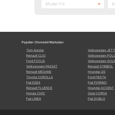
Popüler Otomobil Markaları
Tüm Araçlar
Volkswagen JET
Renault CLIO
Volkswagen POL
Ford FOCUS
Volkswagen GOL
Volkswagen PASSAT
Renault SYMBOL
Renault MEGANE
Hyundai i20
Toyota COROLLA
Ford FIESTA
Fiat EGEA
Fiat FIORINO
Renault FLUENCE
Hyundai ACCENT
Honda CIVIC
Opel CORSA
Fiat LINEA
Fiat DOBLO