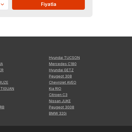
Fiyatla
Hyundai TUCSON
IA
Mercedes C180
ER
Hyundai GETZ
Peugeot 308
CRUZE
Chevrolet AVEO
 TIGUAN
Kia RIO
Citroen C3
Nissan JUKE
ERB
Peugeot 3008
BMW 320i